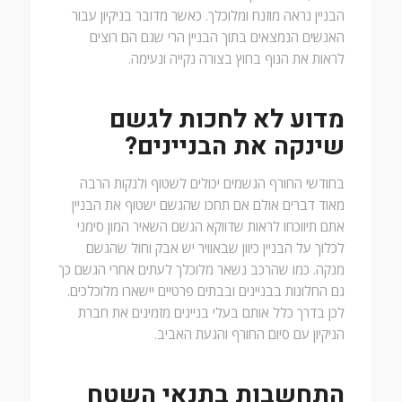
הבניין נראה מוזנח ומלוכלך. כאשר מדובר בניקיון עבור
האנשים הנמצאים בתוך הבניין הרי שגם הם רוצים
לראות את הנוף בחוץ בצורה נקייה ונעימה.
מדוע לא לחכות לגשם
שינקה את הבניינים?
בחודשי החורף הגשמים יכולים לשטוף ולנקות הרבה
מאוד דברים אולם אם תחכו שהגשם ישטוף את הבניין
אתם תיווכחו לראות שדווקא הגשם השאיר המון סימני
לכלוך על הבניין כיוון שבאוויר יש אבק וחול שהגשם
מנקה. כמו שהרכב נשאר מלוכלך לעתים אחרי הגשם כך
גם החלונות בבניינים ובבתים פרטיים יישארו מלוכלכים.
לכן בדרך כלל אותם בעלי בניינים מזמינים את חברת
הניקיון עם סיום החורף והגעת האביב.
התחשבות בתנאי השטח