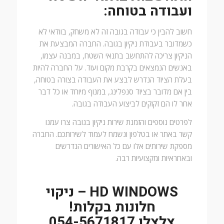
ועבודה בטוחה:
חשוב להבין כי עבודה בגובה זה לא משחק, בוודאי לא
כשמדובר בעבודת ניקיון בגובה. החברה המבצעת את
הניקיון צריכה להתחשב בתנאי השטח, במבנה עצמו,
באנשים הנמצאים בקרבת מקום ועוד. על החברה להיות
בעלת הציוד הנדרש לבצע את העבודה בצורה בטוחה,
בין אם מדובר בציוד סנפלינג, במנוף מיוחד או כל דבר
אחר לו הם זקוקים לביצוע העבודה בגובה.
לפרטים נוספים והזמנת שירות ניקיון בגובה צרו עמנו
קשר באתר או בטלפון ונשמח לעמוד לשירותכם. החברה
מספקת שירותים אלו עם כל האישורים הנדרשים
ובאחראיות ומקצועיות רבה.
HD WINDOWS – ניקוי
חלונות בקלות!
צלצלו 054-5671817