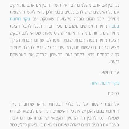
נכון בין אם אתם משלמים לבד על השירות ובין אם אתם מתחלקים
עם כל האנשים שיש להם נכסים בבניין ולכן כדאי לעשות השוואת
מחירים
לכל מקום חברה מקצועית שעוסקת עם
ניקוי חלונות
.
בגובה
מחיר התעריפים משתנים ומכל חברה תוכלו לקבל הצעת
מחיר שונה
תוהים מה זה אומר
פשוט מאוד
שכדאי לכם לבקש
:
?
.
הצעת מחיר מכמה חברות שונות
שימו לב שהיום חברות הניקיון
.
מציעות לכם גם לעשות מנוי
מה שבדרך כלל יוביל להוזלת מחירים
,
כך שבהחלט כדאי לקחת זאת בחשבון ולבדוק את האפשרות
הזאת
.
עוד בנושא:
ניקוי חלונות ראווה
לסיכום
על מנת לשמור על כל כללי הבטיחות ,וודאו שלחברת ניקוי
החלונות בגובה אכן יש את כל האישורים הנדרשים לביצוע עבודות
שכאלה. נסו להבין מה הניסיון המקצועי שלהם והאם הם עבדו
בעבר עם מבנים דומים לאלה שאתם נמצאים בו. באופן כללי, ככול