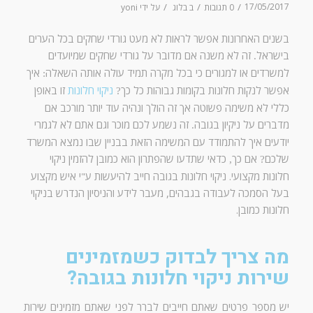
/
/
/
17/05/2017
0 תגובות
ב
בלוג
על ידי
yoni
בשנים האחרונות אפשר לראות לא מעט גורדי שחקים בכל הערים
בישראל
זה לא משנה אם מדובר על גורדי שחקים שמיועדים
.
למשרדים או למגורים כי בכל מקרה תמיד עולה אותה השאלה
איך
:
אפשר לנקות חלונות בקומות גבוהות כל כך
ניקוי חלונות
זו באופן
?
כללי לא משימה פשוטה אך זה הולך ונהיה עוד יותר מורכב אם
מדברים על ניקיון בגובה
זה נשמע לכם מוכר וגם אתם לא לגמרי
.
יודעים איך להתמודד עם המשימה הזאת בבניין שבו נמצא המשרד
שלכם
אם כך
כדאי שתדעו שהפתרון הוא כמובן להזמין ניקוי
,
?
חלונות מקצועי. ניקוי חלונות בגובה חייב להיעשות ע"י איש מקצוע
בעל הסמכה לעבודה בגבהים, מעבר לידע והניסיון הנדרש בניקוי
חלונות כמובן.
מה צריך לבדוק כשמזמינים
שירות ניקוי חלונות בגובה?
יש מספר פרטים שאתם חייבים לברר לפני שאתם מזמינים שירות