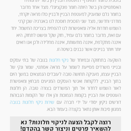
בזכוכית כחומר המועדף למעטפת הבניין הן בשל יתרונותיה
האסתטיים והן בשל היותה חומר פונקציונלי
.
מצד אחד מדובר
בחומר גלם שמעניק למעטפת הבניין ולבניין כולו מראה יוקרתי
,
מודרני וחדשני
,
מצד שני הזכוכית חוסכת לנו באנרגיה שכן קרני
השמש חודרות אליה ומאפשרות לנו להפחית בצריכת החשמל
.
יחד
עם זאת
,
מדובר בחומר גלם עמיד
,
חזק שקל ופשוט לתחזק
.
היא
איננה מתקלפת
,
איננה מתעוותת
,
איננה מחלידה ולכן אנו רואים
יותר ויותר בניינים אשר נבנים בשיטה זו
.
השקעה בתחזוקה ובמיוחד של
ניקוי חלונות
בגובה של בתי עסקים
ובנייני משרדים מסייעת לשמור על מראה אסתטי
,
שמור ונקי של
הבניין עצמו
,
מעניקה תחושה טובה לעובדים הנמצאים במשך היום
בתוך הבניין
,
ללקוחות ואנשי העסקים המגיעים מבחוץ ומאפשרת
לאור השמש לחדור אל תוך המשרדים בצורה טובה
.
הן חלונות
העוטפים את הבניין בקומות הנמוכות והן אלו של הקומות הגבוהות
דורשים ניקיון יסודי על ידי חברה עם
שירות ניקוי חלונות בגובה
ממגוון סיבות אותן נתאר בקצרה בעמוד הבא
.
רוצה לקבל הצעה לניקוי חלונות? נא
להשאיר פרטים וניצור קשר בהקדם!