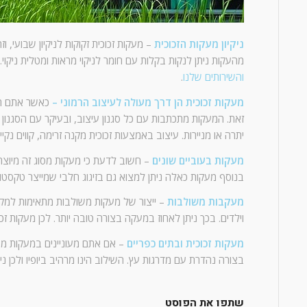
ניקיון מעקות הזכוכית
– מעקות זכוכית זקוקות לניקיון שבועי, 
מהעקות ניתן לנקות בקלות עם חומר לניקוי מראות ומטלית ניקו
והשירותים שלנו
.
מעקות זכוכית הן דרך מעולה לעיצוב
הרמוני –
כאשר אתם רו
זאת. המעקות מתכתבות עם כל סגנון עיצוב, ובעיקר עם הסגנון המ
יתרה או מניירות. עיצוב באמצעות זכוכית מקנה זרימה, קווים נק
מעקות בעוביים
שונים
– חשוב לדעת כי מעקות מסוג זה מיוצרו
בנוסף מעקות כאלה ניתן למצוא גם בזיגוג חלבי שמייצר טקסטו
מעקבות משולבות
– ייצור של מעקות משולבות מתאימות למק
וילדים. בכך ניתן לאחוז במעקה בצורה טובה יותר. לכן מעקות זכו
מעקות זכוכית ובתים כפריים
– אם אתם מעוניינים במעקות מס
בצורה נהדרת עם מדרגות עץ. השילוב הינו מרהיב ביופיו ולכן
שתפו את הפוסט