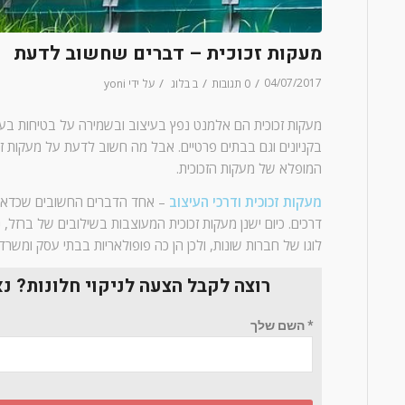
מעקות זכוכית – דברים שחשוב לדעת
/
/
/
04/07/2017
0 תגובות
ב
בלוג
על ידי
yoni
מעקות זכוכית הם אלמנט נפץ בעיצוב ובשמירה על בטיחות בעת
בקניונים וגם בבתים פרטיים. אבל מה חשוב לדעת על מעקות זכו
המופלא של מעקות הזכוכית.
מעקות זכוכית ודרכי העיצוב
– אחד הדברים החשובים שכדאי
דרכים. כיום ישנן מעקות זכוכית המעוצבות בשילובים של ברזל, 
לוגו של חברות שונות, ולכן הן כה פופולאריות בבתי עסק ומשרד
רוצה לקבל הצעה לניקוי חלונות? נ
* השם שלך