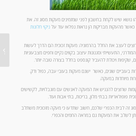
וזהו נושא שיש לקחת בחשבון לפני שמזמינים מעקות מסוג זה. את
י. כאשר מהעקות מבריקות הן נראות נפלא! עוד על
ניקוי חלונות
צים לעצב את החלל בהרמוניה: מעקות זכוכית הם הדרך לעשות
ניקוי ח
ודרני, התעשייתי וסגנונות עיצוב בקווים נקיים וחפים מצבעוניות
בוחרים
יים, שקיפות ויכולת להעביר קונספט בחלל בצורה טובה יותר.
ת בעוביים שונים, כאשר ישנם מעקות בעובי עבה, כפול ודק.
רות מיוחדות במעקה.
ומות שרוצים להנגיש את המעקה לאנשים עם מוגבלויות, לקשישים
כית פופולאריות בבתי מלון, בריכות, בתי אבות ועוד.
וג זה לבית הכפרי שלכם, חשוב שתדעו כי מעקה מזכוכית משתלב
 ניתן לשלב את המעקות גם במראה החמים והכפרי.