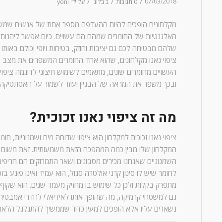
/
/
/
07/03/2018
0 תגובות
ב
בלוג
על ידי
yoni
מקלחונים הופכים להיות ההעדפה מספר אחת של אנשים שמש
האלגנטיות של החומרים שמהם הם עשויים. כיום אפשר ליהנות 
שלהם מבטיחה לכם גם יציבות וחוזק, בטיחות ויופי וכולם באו
ציפוי נאנו מקלחונים, שהוא אחד החומרים המשפרים את מצב ה
העשויים מחומרים שונים, מתאמים לשימוש חיצוני לדוגמה ציפוי
ובכך משפר את המראה של הבניין ועוזר לשמור על האסתטיקה 
מה זה ציפוי נאנו זכוכית?
ציפוי נאנו זכוכית למקלחון הוא ציפוי שדוחה מים ושמנוניות, 
המקלחון שלו מבין כמה המהפכה הזאת משמעותית. זאת משו
השמנוניים שאנחנו מכירים מסבונים ושאר התמרוקים הם חריפים 
לחומר שיש לו סינון קרני אולטרה סגול, הוא עמיד ואינו פוגע ב
מתפרק בקלות ולכן כל שימוש בו מחזיק מעמד שנים. הוא שקוף ו
גם למשטחי קרמיקה, מה שהופך אותו לאידיאלי לחדרי אמבטיה ו
נשארים עליו אלא הופכים למעין כדור שממשיך להתגלגל הלאה