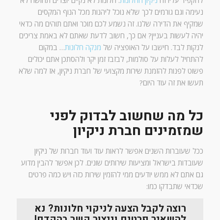
להקפיד עליו זה
ניקיון החלונות
. חלונות לא נקיים יוצרים תחושה לא
נעימה וגם גורמים לכך שלא נוכל ליהנות מכל הנוף המקסים
שמקיף את הדירה שלנו. זה נשמע לכם מוכר ואתם תוהים מה כדאי
יהיה לעשות בעניין? אם כך, חשוב לדעת שאתם לא באמת צריכים
לנקות לבד. חישבו על האופציה של
מנקה חלונות
… במקום
להתחיל לעלות על סולמות, לבזבז זמן יקר ולהסתכן אתם יכולים
פשוט לפנות להזמנת שירות מקצועי של חברת ניקיון, אז למה שלא
תעשו את זה עוד היום?
כל מה שחשוב לבדוק לפני
שמזמינים חברת ניקיון
ככל שעוברות השנים אפשר לראות עוד ועוד חברות של ניקיון
שעובדות בישראל ומציעות שירותים שונים. לכן אפשר להבין מדוע
גם אתם לא ממש יודעים ממי להזמין שירות כזה ויש כמה פרטים
שכדאי שתבדקו כמו:
רוצה לקבל הצעה לניקוי חלונות? נא
להשאיר פרטים וניצור קשר בהקדם!